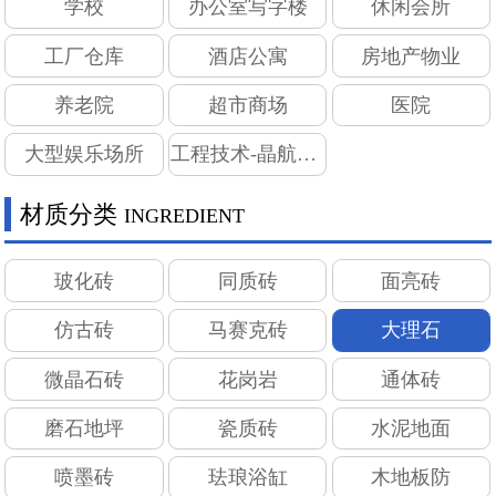
学校
办公室写字楼
休闲会所
工厂仓库
酒店公寓
房地产物业
养老院
超市商场
医院
大型娱乐场所
工程技术-晶航纳米
材质分类
INGREDIENT
玻化砖
同质砖
面亮砖
仿古砖
马赛克砖
大理石
微晶石砖
花岗岩
通体砖
磨石地坪
瓷质砖
水泥地面
喷墨砖
珐琅浴缸
木地板防